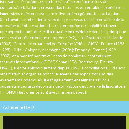
(sensoriels, émotionnels, culturels) qu’il expérimente lors de
concerts/installations, crescendos intenses et véritables expériences
immersives et interactives entre live cinéma génératif et art action.
Son travail actuel s’oriente vers des processus de mise en abîme de la
question de l’observation et de la perception de la réalité à travers
une approche non-duelle. Il a travaillé en résidence dans les principaux
centres d’art électronique européens (V2_Lab - Rotterdam, Hollande
(2003); Centre International de Création Vidéo - CICV - France (1993-
1998); KHM - Cologne, Allemagne (2004); Fresnoy - France (1999-
2002), et a montré son travail dans de nombreux contextes et
festivals internationaux (DEAF, Sónar, ISEA, Beaubourg, Elektra,
USA…). Il édite épisodiquement depuis 1997 la compilation CD d’audio
art Erratum et organise ponctuellement des expositions et des
évènements poétiques. Il est également enseignant à l'École
supérieure des arts décoratifs de Strasbourg et codirige le laboratoire
PHONON (art orienté son) avec Philippe Lepeut.
Acheter le DVD