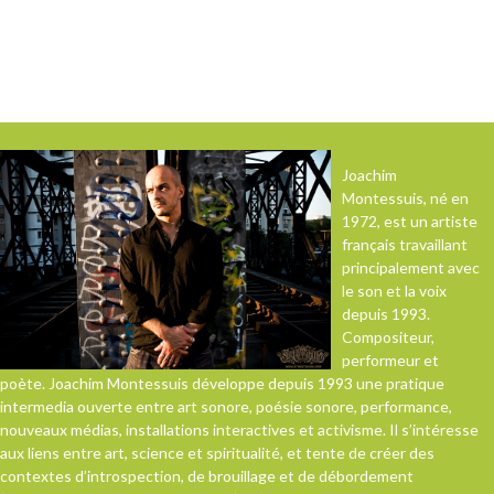
Joachim
Montessuis, né en
1972, est un artiste
français travaillant
principalement avec
le son et la voix
depuis 1993.
Compositeur,
performeur et
poète. Joachim Montessuis développe depuis 1993 une pratique
intermedia ouverte entre art sonore, poésie sonore, performance,
nouveaux médias, installations interactives et activisme. Il s’intéresse
aux liens entre art, science et spiritualité, et tente de créer des
contextes d’introspection, de brouillage et de débordement