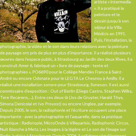
artiste « intermedia
». Il a pratiqué la
peinture et le
dessin jusqu’à son
séjour à la Villa
Médicis en 1991.
Puis, l’installation, la
photographie, la vidéo et le son dans leurs relations avec la peinture
de paysage ont pris de plus en plus d’importance. Il a réalisé plusieurs
œuvres dans l’espace public, à Strasbourg au Jardin des deux Rives, il a
construit Amer 6, fabriqué un « livre de paysage : texte et
photographies », PO6690 pour le Collège Mendès France à Saint-
André ou encore Odonate pour le LEGTA Le Chesnoy à Amilly. Il a
réalisé une installation sonore pour Strasbourg, Syneson. Il est aussi
commissaire d’exposition : Out of Berlin (Diego Castro, Stephen Wilks,
Tere Recarens,…), Entre ces deux-là (Jos de Gruyter, Harald Thys,
Simona Denicolai et Ivo Provost) ou encore Unglee, par exemple.
Depuis 2005, le son, la radiophonie et l’écriture occupent une place
importante - avec la photographie et l’aquarelle, dans sa pratique
artistique : Radiotopie, MicroOnde à Villeparisis, Radiophonic Circus,
Nuit Blanche à Metz, Les images à la légère et Le son de l’image sur
Radio Judaïca à Strasbourg. Depuis 2006, il collabore régulièrement