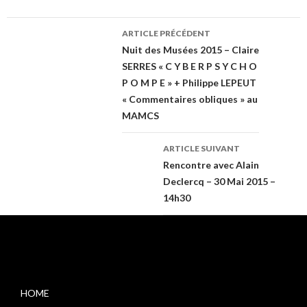
ARTICLE PRÉCÉDENT
Navigation
Nuit des Musées 2015 – Claire
SERRES « C Y B E R P S Y C H O
P O M P E » + Philippe LEPEUT
des
« Commentaires obliques » au
MAMCS
articles
ARTICLE SUIVANT
Rencontre avec Alain
Declercq – 30 Mai 2015 –
14h30
HOME