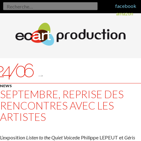
Rechercher :
facebook
amazon
24/06
-->
NEWS
SEPTEMBRE, REPRISE DES
RENCONTRES AVEC LES
ARTISTES
L’exposition
Listen to the Quiet Voice
de Philippe LEPEUT et
Géris