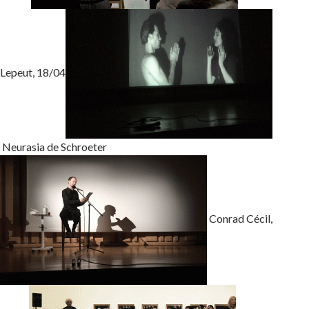
Lepeut, 18/04
Neurasia de Schroeter
Conrad Cécil,